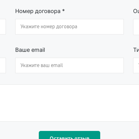
Номер договора *
О
Ваше email
Т
Оставить отзыв