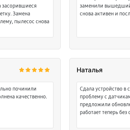
на засорившиеся
заменили вышедший 
етку. Замена
снова активен и пос
лему, пылесос снова
Наталья
ельно починили
Сдала устройство в 
лнена качественно.
проблему с датчика
предложили обновле
работает теперь без 