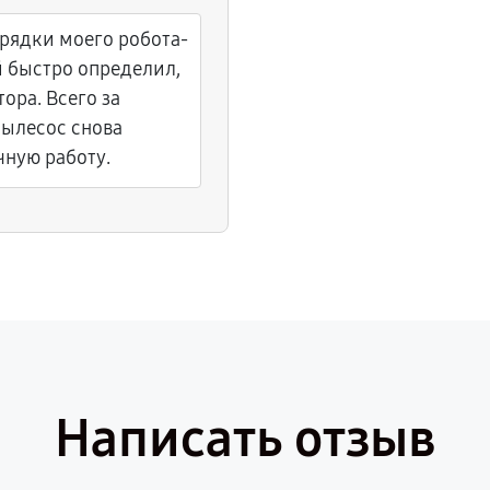
арядки моего робота-
й быстро определил,
ора. Всего за
пылесос снова
чную работу.
Написать отзыв